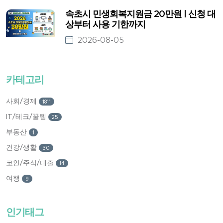
속초시 민생회복지원금 20만원 | 신청 대
상부터 사용 기한까지
2026-08-05
카테고리
사회/경제
1811
IT/테크/꿀템
25
부동산
1
건강/생활
30
코인/주식/대출
14
여행
9
인기태그