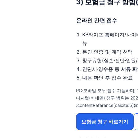
3) 보험금 청구 방
온라인 간편 접수
KB라이프 홈페이지/사이
뉴
본인 인증 및 계약 선택
청구유형(실손·진단·입원/
진단서·영수증 등
서류 파
내용 확인 후 접수 완료
PC·모바일 모두 접수 가능하며,
디지털(비대면) 청구 범위는 202
:contentReference[oaicite:5]{
보험금 청구 바로가기