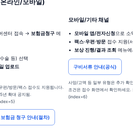
법(온라인/모바일)
모바일/기타 채널
버센터 접속 →
보험금청구
메
모바일 앱/전자신청
으로 소
팩스·우편·방문
접수 지원(서
보상 진행/결과 조회
메뉴에
수술 등) 선택
일 업로드
구비서류 안내(공식)
사망/고액 등 일부 유형은 추가 확
 우편/방문/팩스 접수도 지원됩니다.
조건은 접수 화면에서 확인하세요. :conte
5년 확대 공지됨.
{index=6}
index=5}
보험금 청구 안내(절차)