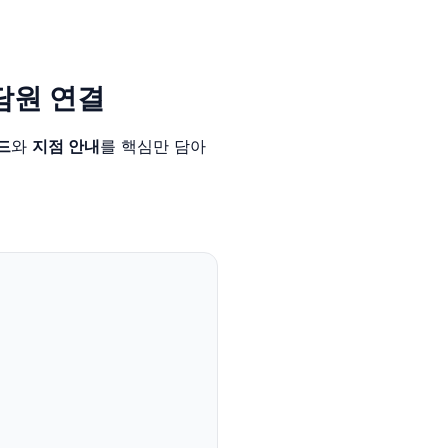
담원 연결
드
와
지점 안내
를 핵심만 담아