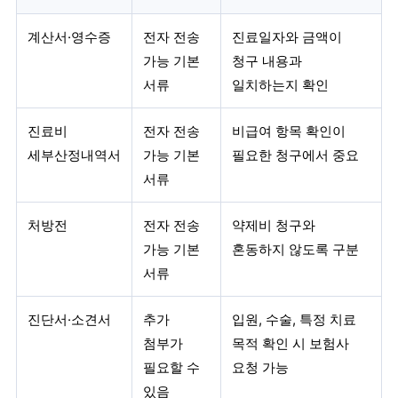
계산서·영수증
전자 전송
진료일자와 금액이
가능 기본
청구 내용과
서류
일치하는지 확인
진료비
전자 전송
비급여 항목 확인이
세부산정내역서
가능 기본
필요한 청구에서 중요
서류
처방전
전자 전송
약제비 청구와
가능 기본
혼동하지 않도록 구분
서류
진단서·소견서
추가
입원, 수술, 특정 치료
첨부가
목적 확인 시 보험사
필요할 수
요청 가능
있음