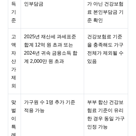
득
인부담금
가 아닌 건강보험
기
료 본인부담금 기
준
준 확인
고
2025년 재산세 과세표준
건강보험료 기준
액
합계 12억 원 초과 또는
을 충족해도 가구
자
2024년 귀속 금융소득 합
전체가 제외될 수
산
계 2,000만 원 초과
있음
가
제
외
맞
가구원 수 1명 추가 기준
부부 합산 건강보
벌
적용 가능
험료 기준이 유리
이
한 경우 동일 가구
특
인정 가능
례