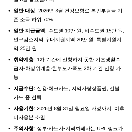
일반 대상:
2026년 3월 건강보험료 본인부담금 기
준 소득 하위 70%
일반 지급금액:
수도권 10만 원, 비수도권 15만 원,
인구감소지역 우대지원지역 20만 원, 특별지원지
역 25만 원
취약계층:
1차 기간에 신청하지 못한 기초생활수
급자·차상위계층·한부모가족도 2차 기간 신청 가
능
지급수단:
신용·체크카드, 지역사랑상품권, 선불
카드 중 선택
사용기한:
2026년 8월 31일 월요일 자정까지, 이후
미사용분 소멸
주의사항:
정부·카드사·지역화폐사는 URL 링크가