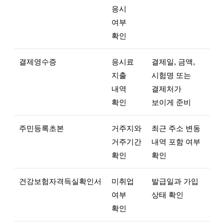
응시
여부
확인
결제영수증
응시료
결제일, 금액,
지출
시험명 또는
내역
결제처가
확인
보이게 준비
주민등록초본
거주지와
최근 주소 변동
거주기간
내역 포함 여부
확인
확인
건강보험자격득실확인서
미취업
발급일과 가입
여부
상태 확인
확인