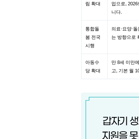
림 확대
업으로, 20
니다.
통합돌
의료·요양·돌
봄 전국
는 방향으로 
시행
아동수
만 8세 미만
당 확대
고, 기본 월 