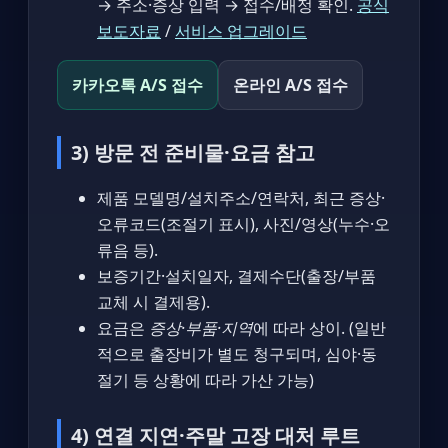
→ 주소·증상 입력 → 접수/배정 확인.
공식
보도자료
/
서비스 업그레이드
카카오톡 A/S 접수
온라인 A/S 접수
3) 방문 전 준비물·요금 참고
제품 모델명/설치주소/연락처, 최근 증상·
오류코드(조절기 표시), 사진/영상(누수·오
류음 등).
보증기간·설치일자, 결제수단(출장/부품
교체 시 결제용).
요금은
증상·부품·지역
에 따라 상이. (일반
적으로 출장비가 별도 청구되며, 심야·동
절기 등 상황에 따라 가산 가능)
4) 연결 지연·주말 고장 대처 루트