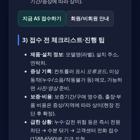
기간/증상에 따라 상이).
지금 AS 접수하기
회원/비회원 안내
3) 접수 전 체크리스트·진행 팁
제품·설치 정보
: 모델명(라벨), 설치 주소,
연락처.
증상 기록
: 컨트롤러 표시
오류코드
, 이상
동작(누수/소음/작동불가 등) 메모, 가능하
면
사진·영상
준비.
보증·비용
: 보증기간/구매 영수증, 출장·부
품 비용은 증상/지역에 따라 상이(현장 진
단 후 확정).
급한 상황
: 누수·감전 위험 등은 즉시 전원
차단 → 수분 닦기 → 고객센터 전화 접수
(1588-6560)로 긴급 요청.