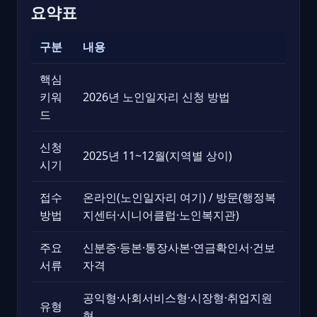
요약표
구분
내용
핵심
키워
2026년 노인일자리 신청 방법
드
신청
2025년 11~12월(지역별 상이)
시기
접수
온라인(노인일자리 여기) / 방문(행정복
방법
지센터·시니어클럽·노인복지관)
주요
신분증·등본·통장사본·연금확인서·건보
서류
자격
공익형·사회서비스형·시장형·취업지원
유형
형