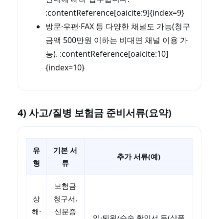
:contentReference[oaicite:9]{index=9}
방문·우편·FAX 등 다양한 채널도 가능(청구
금액 500만원 이하는 비대면 채널 이용 가
능). :contentReference[oaicite:10]
{index=10}
4) 사고/질병 보험금 준비서류(요약)
유
기본 서
추가 서류(예)
형
류
보험금
상
청구서,
해·
신분증
입·퇴원/수술 확인서 등(상품