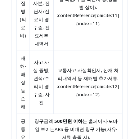
질
사본, 진
별 상이).
병
단서/진
:contentReference[oaicite:11]
(의
료비 영
{index=11}
료
수증, 진
비)
료세부
내역서
재
사고 사
해·
실 증빙,
교통사고 사실확인서, 산재 처
배
견적/수
리내역서 등 재해별 추가서류.
상
리비 영
:contentReference[oaicite:12]
등
수증, 사
{index=12}
손
진
해
공
청구금액
500만원 이하
는 홈페이지·모바
통
일·보이는ARS 등 비대면 청구 가능(사유·
유
서류 충족 시).